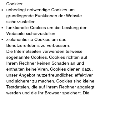
Cookies:
unbedingt notwendige Cookies um
grundlegende Funktionen der Website
sicherzustellen
funktionelle Cookies um die Leistung der
Webseite sicherzustellen
zielorientierte Cookies um das
Benutzererlebnis zu verbessern.
Die Internetseiten verwenden teilweise
sogenannte Cookies. Cookies richten auf
Ihrem Rechner keinen Schaden an und
enthalten keine Viren. Cookies dienen dazu,
unser Angebot nutzerfreundlicher, effektiver
und sicherer zu machen. Cookies sind kleine
Textdateien, die auf Ihrem Rechner abgelegt
werden und die Ihr Browser speichert. Die
meisten der von uns verwendeten Cookies
sind so genannte „Session-Cookies“. Sie
werden nach Ende Ihres Besuchs
automatisch gelöscht. Andere Cookies
bleiben auf Ihrem Endgerät gespeichert, bis
Sie diese löschen. Diese Cookies
ermöglichen es uns, Ihren Browser beim