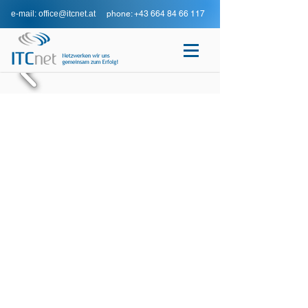
e-mail: office@itcnet.at
phone: +43 664 84 66 117